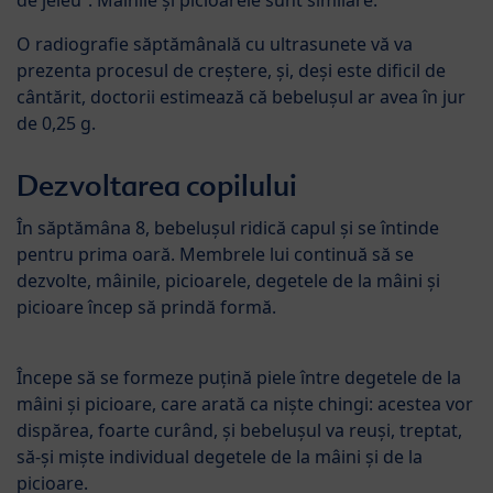
de jeleu”. Mâinile și picioarele sunt similare.
O radiografie săptămânală cu ultrasunete vă va
prezenta procesul de creștere, și, deși este dificil de
cântărit, doctorii estimează că bebelușul ar avea în jur
de 0,25 g.
Dezvoltarea copilului
În săptămâna 8, bebelușul ridică capul și se întinde
pentru prima oară. Membrele lui continuă să se
dezvolte, mâinile, picioarele, degetele de la mâini și
picioare încep să prindă formă.
Începe să se formeze puțină piele între degetele de la
mâini și picioare, care arată ca niște chingi: acestea vor
dispărea, foarte curând, și bebelușul va reuși, treptat,
să-și miște individual degetele de la mâini și de la
picioare.