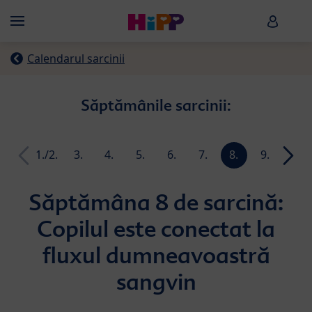
Skip to main content
HiPP B
Menü
Calendarul sarcinii
Săptămânile sarcinii:
1./2.
3.
4.
5.
6.
7.
8.
9.
10.
week
week
week
week
week
week
week
week
week
Săptămâna 8 de sarcină:
Copilul este conectat la
fluxul dumneavoastră
sangvin