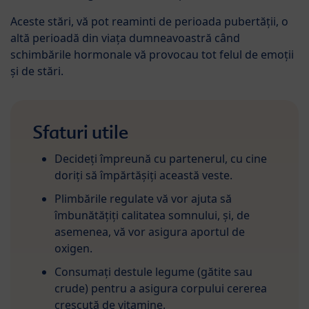
Aceste stări, vă pot reaminti de perioada pubertății, o
altă perioadă din viața dumneavoastră când
schimbările hormonale vă provocau tot felul de emoții
și de stări.
Sfaturi utile
Decideți împreună cu partenerul, cu cine
doriți să împărtășiți această veste.
Plimbările regulate vă vor ajuta să
îmbunătățiți calitatea somnului, și, de
asemenea, vă vor asigura aportul de
oxigen.
Consumați destule legume (gătite sau
crude) pentru a asigura corpului cererea
crescută de vitamine.