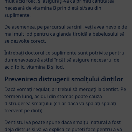
mult acid folic, și asigurați-vă că primiți cantitatea
necesară de vitamina B prin dietă și/sau din
suplimente.
De asemenea, pe parcursul sarcinii, veți avea nevoie de
mai mult iod pentru ca glanda tiroidă a bebelușului să
se dezvolte corect.
Întrebați doctorul ce suplimente sunt potrivite pentru
dumenavoastră astfel încât să asigure necesarul de
acid folic, vitamina B și iod.
Prevenirea distrugerii smalțului dinților
Dacă vomați regulat, ar trebui să mergeți la dentist. Pe
termen lung, acidul din stomac poate cauza
distrugerea smalțului (chiar dacă vă spălați spălați
frecvent pe dinți).
Dentistul vă poate spune daca smalțul natural a fost
deja distrus și vă va explica ce puteți face pentru a vă