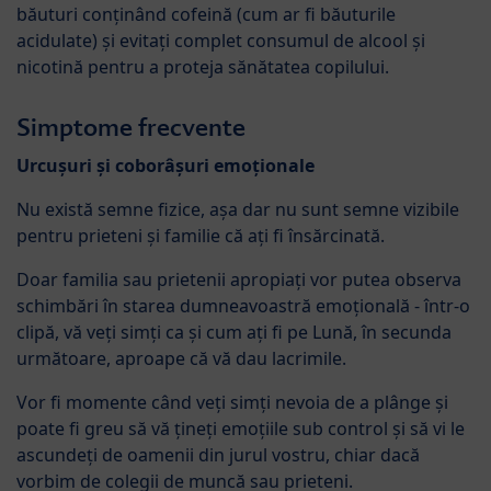
băuturi conținând cofeină (cum ar fi băuturile
acidulate) și evitați complet consumul de alcool și
nicotină pentru a proteja sănătatea copilului.
Simptome frecvente
Urcușuri și coborâșuri emoționale
Nu există semne fizice, așa dar nu sunt semne vizibile
pentru prieteni și familie că ați fi însărcinată.
Doar familia sau prietenii apropiați vor putea observa
schimbări în starea dumneavoastră emoțională - într-o
clipă, vă veți simți ca și cum ați fi pe Lună, în secunda
următoare, aproape că vă dau lacrimile.
Vor fi momente când veți simți nevoia de a plânge și
poate fi greu să vă țineți emoțiile sub control și să vi le
ascundeți de oamenii din jurul vostru, chiar dacă
vorbim de colegii de muncă sau prieteni.