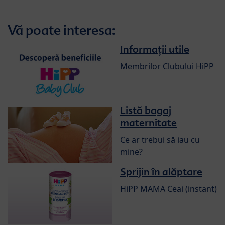
week
week
week
week
week
week
week
week
week
Vă poate interesa:
Informații utile
Membrilor Clubului HiPP
Listă bagaj
maternitate
Ce ar trebui să iau cu
mine?
Sprijin în alăptare
HiPP MAMA Ceai (instant)