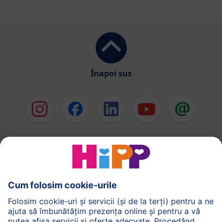
Înapoi sus
HiPP Formule de lapte
HiPP Hrană pentru sugari
HiPP Hrană pentru copii mici
HiPP Îngrijirea pielii
HiPP Sarcină
Politica de Confidenţialitate