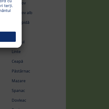
Morcov
Morcov alb
Conopidă
Năut
Fenicul
Linte
Ceapă
Păstârnac
Mazare
Spanac
Dovleac