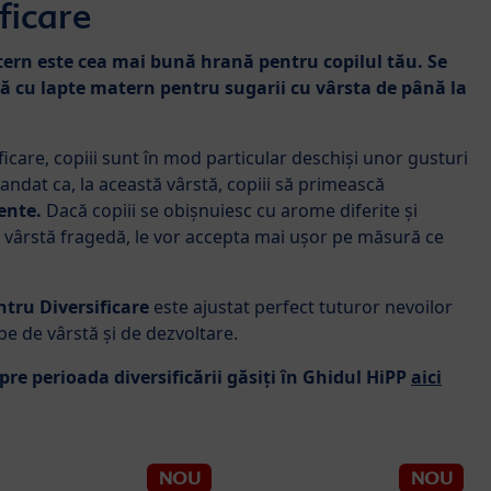
ficare
ern este cea mai bună hrană pentru copilul tău. Se
 cu lapte matern pentru sugarii cu vârsta de până la
ficare, copiii sunt în mod particular deschiși unor gusturi
andat ca, la această vârstă, copiii să primească
mente.
Dacă copiii se obișnuiesc cu arome diferite și
o vârstă fragedă, le vor accepta mai ușor pe măsură ce
tru Diversificare
este ajustat perfect tuturor nevoilor
ape de vârstă și de dezvoltare.
pre perioada diversificării găsiți în Ghidul HiPP
aici
NOU
NOU