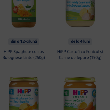
din a 12-a lună
de la 4 luni
HiPP Spaghete cu sos
HiPP Cartofi cu Fenicul și
Bolognese-Linte (250g)
Carne de Iepure (190g)