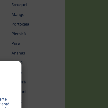
Struguri
Mango
Portocală
Piersică
Pere
Ananas
Prună
Rodie
Zmeură
Căpșuni
Brocoli