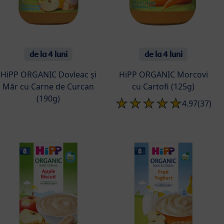
de la 4 luni
de la 4 luni
HiPP ORGANIC Dovleac și
HiPP ORGANIC Morcovi
Măr cu Carne de Curcan
cu Cartofi (125g)
(190g)
4.97
(37)