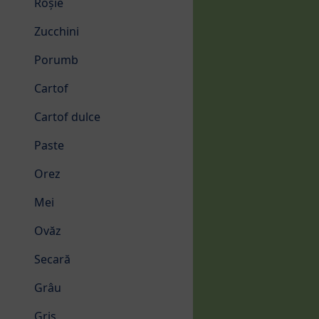
Roșie
Zucchini
Porumb
Cartof
Cartof dulce
Paste
Orez
Mei
Ovăz
Secară
Grâu
Griş