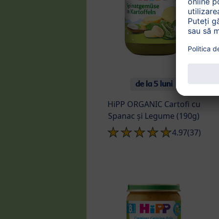
de la 5 luni
HiPP ORGANIC Cartofi cu
Spanac și Legume (190g)
4.97
(37)