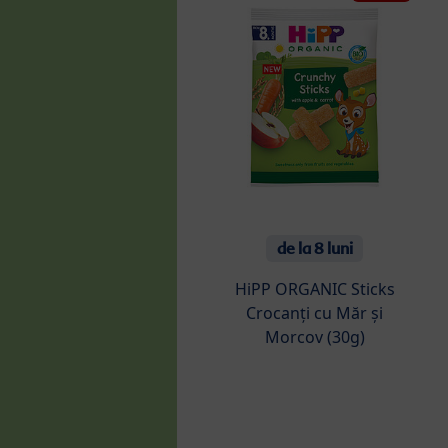
de la 8 luni
HiPP ORGANIC Sticks
Crocanți cu Măr și
Morcov (30g)