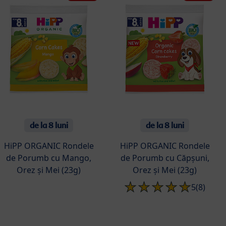
de la 8 luni
de la 8 luni
HiPP ORGANIC Rondele
HiPP ORGANIC Rondele
de Porumb cu Mango,
de Porumb cu Căpșuni,
Orez și Mei (23g)
Orez și Mei (23g)
5
(8)