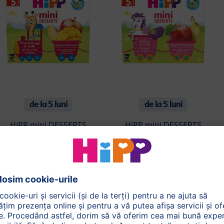
de la 5 luni
de la 5 luni
HiPP mini DESSERTS
HiPP mini DESSERTS
Mere-Piersici-Mango
Mere și Banane (4x100g)
(4x100g)