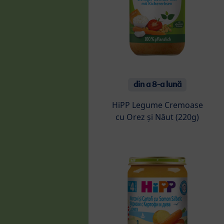
din a 8-a lună
HiPP Legume Cremoase
cu Orez și Năut (220g)