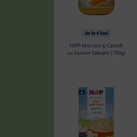
de la 4 luni
HiPP Morcovi și Cartofi
cu Somon Sălbatic (190g)