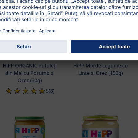
de la 8 luni
de la 6 luni
HiPP ORGANIC Pufuleți
HiPP Mix de Legume cu
din Mei cu Porumb și
Linte și Orez (190g)
Orez (30g)
5
(8)