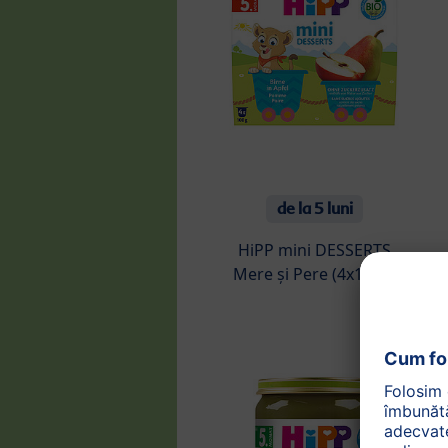
de la 5 luni
HiPP mini DESSERTS
Mere și Pere (4x100g)