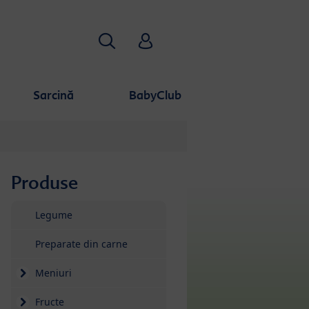
Căutare
HiPP Babyclub
Sarcină
BabyClub
Produse
Sari la lista de produse
Legume
Preparate din carne
Meniuri
Fructe