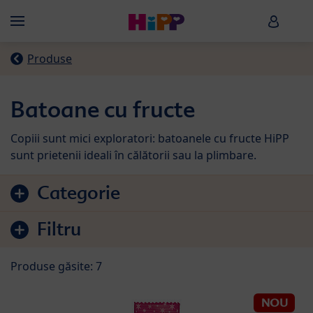
Skip to main content
HiPP B
Menü
Produse
Batoane cu fructe
Copiii sunt mici exploratori: batoanele cu fructe HiPP
sunt prietenii ideali în călătorii sau la plimbare.
Sari la lista de produse
Categorie
Filtru
Produse găsite: 7
NOU