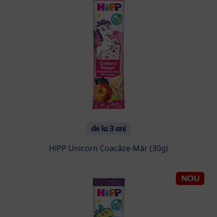
de la 3 ani
HiPP Unicorn Coacăze-Măr (30g)
NOU