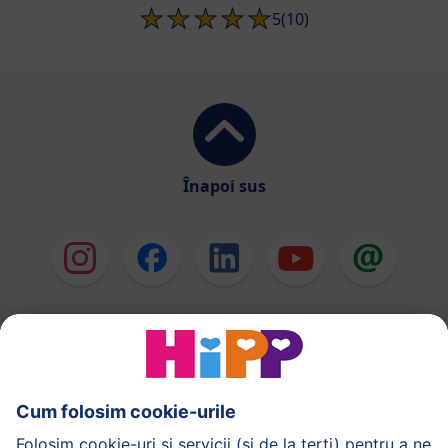
5
(10)
Înapoi sus
HiPP Formule de lapte
HiPP Hrană pentru sugari
HiPP Hrană pentru copii mici
HiPP Îngrijirea pielii
HiPP Sarcină