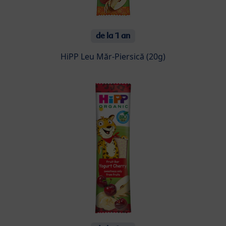
de la 1 an
HiPP Leu Măr-Piersică (20g)