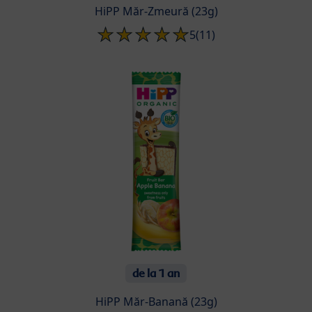
HiPP Măr-Zmeură (23g)
5
(11)
de la 1 an
HiPP Măr-Banană (23g)