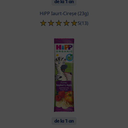
de la 1 an
HiPP Iaurt-Cireșe (23g)
5
(13)
de la 1 an