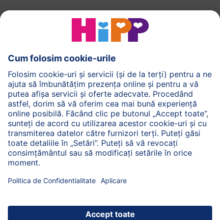
HiPP Formule de lapte
HiPP Hrană pentru sugari
HiPP Hrană pentru copii mici
HiPP Îngrijirea pielii
HiPP Sarcină
Politica de Confidenţialitate
Termenii generali pentru utilizarea serviciilor noastre
web
Imprimare
Despre HiPP
Contact
Transmiterea datelor este securizată prin criptare