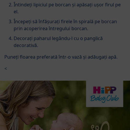
Întindeți lipiciul pe borcan și apăsați ușor firul pe
el.
Începeți să înfășurați firele în spirală pe borcan
prin acoperirea întregului borcan.
Decorați paharul legându-l cu o panglică
decorativă.
Puneți floarea preferată într-o vază și adăugați apă.
<