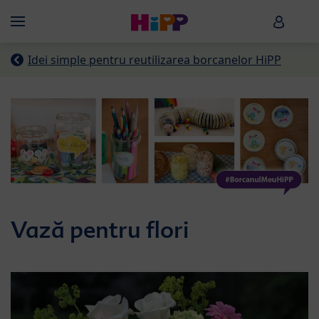
Skip to main content
HiPP B
Menü
Idei simple pentru reutilizarea borcanelor HiPP
Vază pentru flori