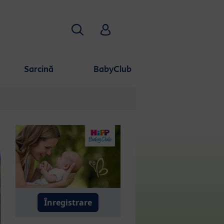
Căutare
HiPP Babyclub
Sarcină
BabyClub
Înregistrare