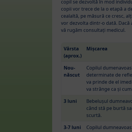
copil se dezvoltă în mod individu
copii vor trece de la o etapă a de
cealaltă, pe măsură ce cresc, alți
vor dezvolta dintr-o dată. Dacă 
vă rugăm consultați medicul.
Vârsta
Mișcarea
(aprox.)
Nou-
Copilul dumenavoast
născut
determinate de reflex
va prinde de el imedi
va strânge ca și cum
3 luni
Bebelușul dumneavoas
când stă pe burtă sa
scurtă.
3-7 luni
Copilul dumneavoastr