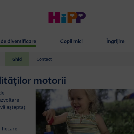
de diversificare
Copii mici
Îngrijire
Ghid
Contact
ităților motorii
de
ezvoltare
 vă așteptați
:
fiecare