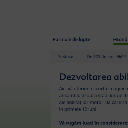
Skip to main content
Formule de lapte
Hrană 
Produse
De 125 de ani - HiPP
Dezvoltarea abil
Aici vă oferim o scurtă imagine 
ansamblu asupra stadiilor de d
ale abilităților motorii la care să
în primele 12 luni.
Vă rugăm luați în considerare