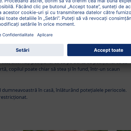
 singur să meargă de-a bușilea, să stea în fund și să
. Unii copii pur și simplu sar peste o etapă a dezvoltării, de
tul, alții își dezvoltă propriile metode de a se deplasa, de ex
mneavoastră, oferindu-i posibilitatea de a exersa și a aduna
pentru copii pe podea, cât de des se poate, și lăsați-l să se
treaz, alternați poziționarea sa pe burtă cu poziționarea sa
tă, copilul poate chiar să stea și în fund, într-un scaun
l dumneavoastră în casă, înlăturând potețialele periocole.
estricționat.