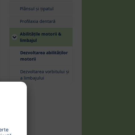
Plânsul și țipatul
Profilaxia dentară
Abilitățile motorii &
limbajul
Dezvoltarea abilităților
(current)
motorii
Dezvoltarea vorbitului și
a limbajului