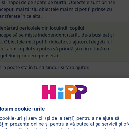
 și înapoi de pe spate pe burtă. Obiectele sunt prinse
ceput, mai târziu obiectele mai mici pot fi prinse cu
nsferate în celaltă.
părtați pericolele din locuință: copilul
epe să se miște independent (târât, de-a bușilea) și
d. Obiectele mici pot fi ridicate cu ajutorul degetului
ciu, apoi copilul va putea să prindă și o firmitură cu
egetelor (prindere pensetă).
ă poate sta în fund singur și fără ajutor.
ă învață să se ridice cu ajutorul obiectelor de
te de-a lungul lor, ținându-se de acestea.
ră poate să meargă fără ajutor și descoperă lumea
.