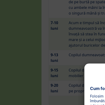
de pe burtă pe spate
cu ambele mâini la în
o singură mână și tra
7-10
Acum e timpul să înde
luni
dumneavoastră va înc
învață să stea în fun
mare și a celui mijlo
ajutorul buricelor d
9-13
Copilul dumneavoatsr
luni
9-15
Copilul dumneavoastr
luni
mobilier și să se miș
9-20
Copilul dumneavoast
luni
pe propriile picioare