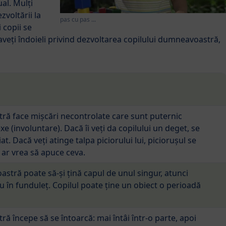
al. Mulți
zvoltării la
pas cu pas ...
 copii se
aveți îndoieli privind dezvoltarea copilului dumneavoastră,
ră face mișcări necontrolate care sunt puternic
e (involuntare). Dacă îi veți da copilului un deget, se
at. Dacă veți atinge talpa piciorului lui, piciorușul se
 ar vrea să apuce ceva.
tră poate să-și țină capul de unul singur, atunci
u în funduleț. Copilul poate ține un obiect o perioadă
ă începe să se întoarcă: mai întâi într-o parte, apoi