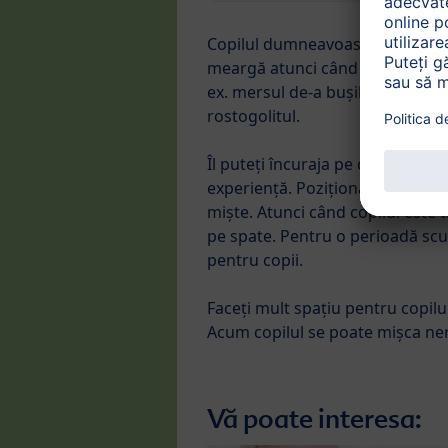
Copilul dumneavoastră va învăța
meargă atunci când va fi pregătit
ex. mersul de-a bușilea sau târâi
rostogolitul.
Îl puteți încuraja pe copilul du
experiență. Poziționați păturica 
miște. Atunci când copilul este 
pe spate. Pentru o perioadă scur
pentru copii.
Faceți mult spațiu pentru copilu
Acum copilul se poate mișca ner
Vă poate interesa: