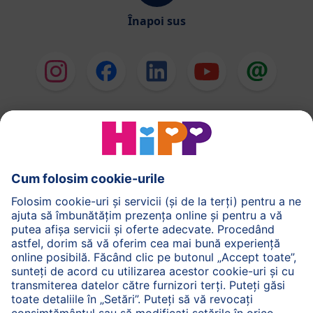
Înapoi sus
HiPP Formule de lapte
HiPP Hrană pentru sugari
HiPP Hrană pentru copii mici
HiPP Îngrijirea pielii
HiPP Sarcină
Politica de Confidenţialitate
Termenii generali pentru utilizarea serviciilor noastre
web
Imprimare
Despre HiPP
Contact