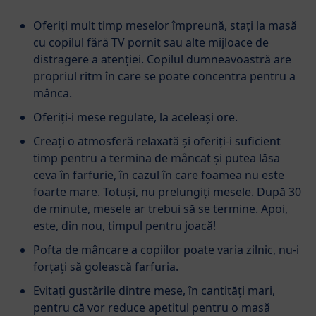
Oferiți mult timp meselor împreună, stați la masă
cu copilul fără TV pornit sau alte mijloace de
distragere a atenției. Copilul dumneavoastră are
propriul ritm în care se poate concentra pentru a
mânca.
Oferiți-i mese regulate, la aceleaşi ore.
Creați o atmosferă relaxată și oferiți-i suficient
timp pentru a termina de mâncat și putea lăsa
ceva în farfurie, în cazul în care foamea nu este
foarte mare. Totuşi, nu prelungiți mesele. După 30
de minute, mesele ar trebui să se termine. Apoi,
este, din nou, timpul pentru joacă!
Pofta de mâncare a copiilor poate varia zilnic, nu-i
forțați să golească farfuria.
Evitați gustările dintre mese, în cantități mari,
pentru că vor reduce apetitul pentru o masă