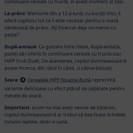
continuare cereale cu fructe, în acest moment al zilei.
La prânz
: Meniurile din a 12-a lună, cu bucăți mici, îi
oferă copilului tot ce îi este necesar pentru o masă
sănătoasă de prânz. Ați încercat deja un meniu cu
pește?
După-amiaza
: Ca gustare între mese, după-amiaza,
puteți să-i oferiți în continuare cereale cu fructe sau
HiPP Fruit-Duet. De asemenea, copilul dumneavoastră
poate încerca, din când în când, și câțiva biscuiți.
Seara
:
Cerealele HiPP Noapte-Bună
reprezintă
variante delicioase cu efect plăcut de sațietate pentru
mesele de seară.
Important
: acum nu mai aveți nevoie de biberon,
copilul dumneavoastră ar trebui să bea toate lichidele,
inclusiv laptele, dintr-o cană.