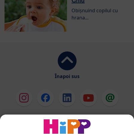
Ghid
Obișnuind copilul cu
hrana...
Înapoi sus
HiPP Formule de lapte
HiPP Hrană pentru sugari
HiPP Hrană pentru copii mici
HiPP Îngrijirea pielii