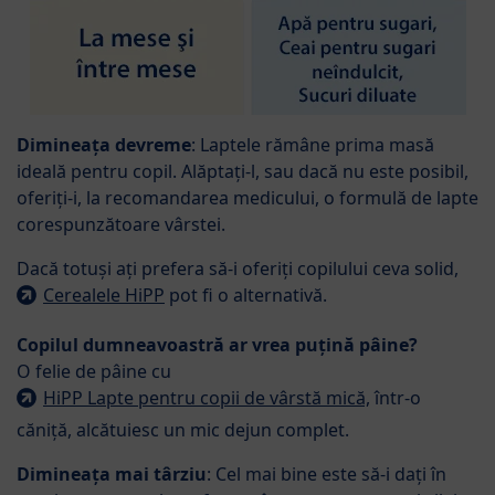
Dimineața devreme
: Laptele rămâne prima masă
ideală pentru copil. Alăptați-l, sau dacă nu este posibil,
oferiți-i, la recomandarea medicului, o formulă de lapte
corespunzătoare vârstei.
Dacă totuși ați prefera să-i oferiți copilului ceva solid,
Cerealele HiPP
pot fi o alternativă.
Copilul dumneavoastră ar vrea puțină pâine?
O felie de pâine cu
HiPP Lapte pentru copii de vârstă mică,
într-o
căniță, alcătuiesc un mic dejun complet.
Dimineața mai târziu
: Cel mai bine este să-i dați în