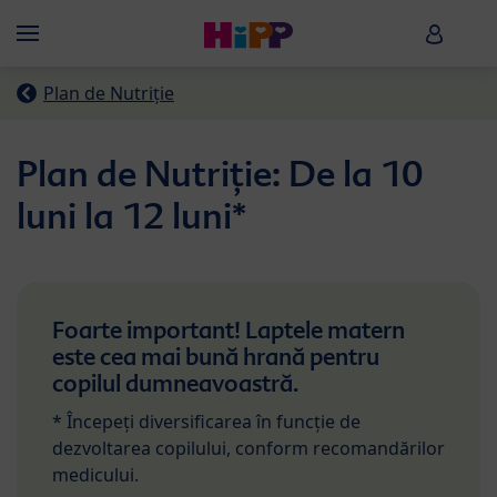
Skip to main content
HiPP B
Menü
Plan de Nutriție
Plan de Nutriție: De la 10
luni la 12 luni*
Foarte important! Laptele matern
este cea mai bună hrană pentru
copilul dumneavoastră.
* Începeți diversificarea în funcție de
dezvoltarea copilului, conform recomandărilor
medicului.