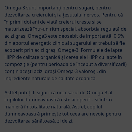
Omega-3 sunt importanți pentru sugari, pentru
dezvoltarea creierului și a țesutului nervos. Pentru că
în primii doi ani de viață creierul crește și se
maturizează într-un ritm special, absorbția regulată de
acizi grași Omega3 este deosebit de importantă: 0.5%
din aportul energetic zilnic al sugarului ar trebui să fie
acoperit prin acizi grași Omega-3. Formulele de lapte
HiPP de calitate organică și cerealele HiPP cu lapte în
compoziție (pentru perioada de început a diversificării)
conțin acești acizi grași Omega-3 valoroși, din
ingrediente naturale de calitate organică.
Astfel puteți fi siguri că necesarul de Omega-3 al
copilului dumneavoastră este acoperit – și într-o
manieră în totalitate naturală. Astfel, copilul
dumneavoastră primește tot ceea are nevoie pentru
dezvoltarea sănătoasă, zi de zi.