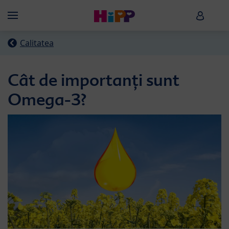
Skip to main content
HiPP B
Menü
Calitatea
Cât de importanți sunt
Omega-3?