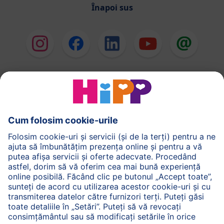
Înapoi sus
HiPP Formule de lapte
HiPP Hrană pentru sugari
HiPP Hrană pentru copii mici
HiPP Îngrijirea pielii
HiPP Sarcină
Politica de Confidenţialitate
Termenii generali pentru utilizarea serviciilor noastre
web
Imprimare
Despre HiPP
Contact