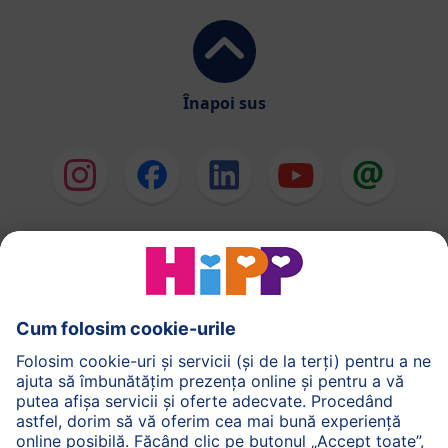
Înapoi sus
HiPP Formule de lapte
HiPP Hrană pentru sugari
HiPP Hrană pentru copii mici
HiPP Îngrijirea pielii
HiPP Sarcină
Politica de Confidenţialitate
Termenii generali pentru utilizarea serviciilor noastre
web