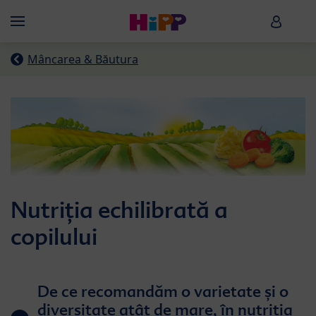
Skip to main content
HiPP B
Menü
Mâncarea & Băutura
Nutriția echilibrată a
copilului
De ce recomandăm o varietate și o
diversitate atât de mare, în nutriția