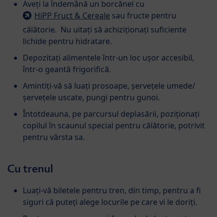
Aveți la îndemână un borcănel cu
HiPP Fruct & Cereale
sau fructe pentru
călătorie. Nu uitați să achiziționați suficiente
lichide pentru hidratare.
Depozitați alimentele într-un loc ușor accesibil,
într-o geantă frigorifică.
Amintiți-vă să luați prosoape, șervețele umede/
șervețele uscate, pungi pentru gunoi.
Întotdeauna, pe parcursul deplasării, poziționați
copilul în scaunul special pentru călătorie, potrivit
pentru vârsta sa.
Cu trenul
Luați-vă biletele pentru tren, din timp, pentru a fi
siguri că puteți alege locurile pe care vi le doriți.