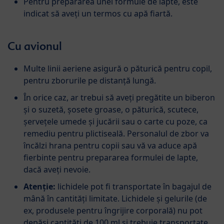
Pentru prepararea unei formule de lapte, este
indicat să aveți un termos cu apă fiartă.
Cu avionul
Multe linii aeriene asigură o păturică pentru copil,
pentru zborurile pe distanță lungă.
În orice caz, ar trebui să aveți pregătite un biberon
și o suzetă, șosete groase, o păturică, scutece,
șervețele umede și jucării sau o carte cu poze, ca
remediu pentru plictiseală. Personalul de zbor va
încălzi hrana pentru copii sau vă va aduce apă
fierbinte pentru prepararea formulei de lapte,
dacă aveți nevoie.
Atenție:
lichidele pot fi transportate în bagajul de
mână în cantități limitate. Lichidele și gelurile (de
ex, produsele pentru îngrijire corporală) nu pot
depăși cantități de 100 ml și trebuie transportate