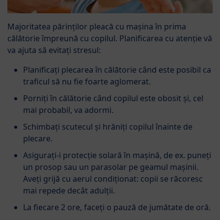
Majoritatea părinților pleacă cu mașina în prima
călătorie împreună cu copilul. Planificarea cu atenție vă
va ajuta să evitați stresul:
Planificați plecarea în călătorie când este posibil ca
traficul să nu fie foarte aglomerat.
Porniți în călătorie când copilul este obosit și, cel
mai probabil, va adormi.
Schimbați scutecul și hrăniți copilul înainte de
plecare.
Asigurați-i protecție solară în mașină, de ex. puneți
un prosop sau un parasolar pe geamul mașinii.
Aveți grijă cu aerul condiționat: copii se răcoresc
mai repede decât adulții.
La fiecare 2 ore, faceți o pauză de jumătate de oră.