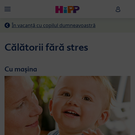
Skip to main content
HiPP B
Menü
În vacanță cu copilul dumneavoastră
Călătorii fără stres
Cu mașina