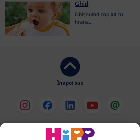
Ghid
Obișnuind copilul cu
hrana...
Înapoi sus
HiPP Formule de lapte
HiPP Hrană pentru sugari