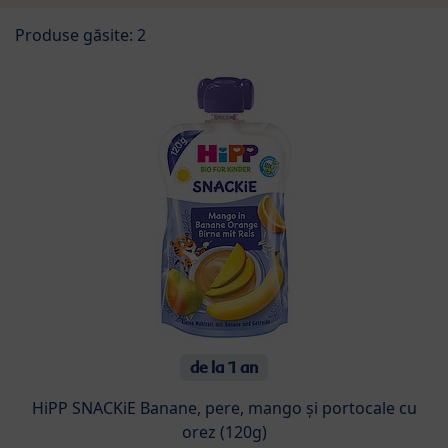
Produse găsite: 2
de la 1 an
HiPP SNACKiE Banane, pere, mango și portocale cu
orez (120g)