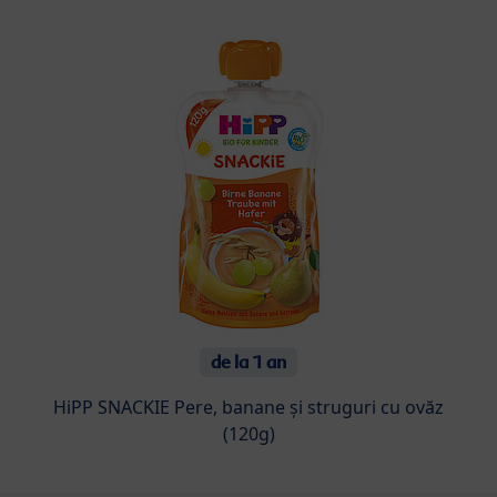
de la 1 an
HiPP SNACKIE Pere, banane și struguri cu ovăz
(120g)