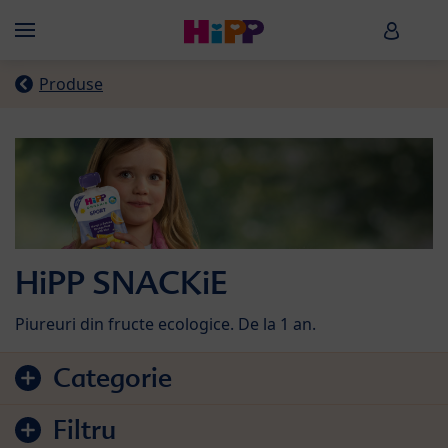
Skip to main content
HiPP B
Menü
Produse
HiPP SNACKiE
Piureuri din fructe ecologice. De la 1 an.
Sari la lista de produse
Categorie
Filtru