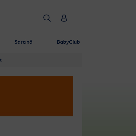
Căutare
HiPP Babyclub
Sarcină
BabyClub
t