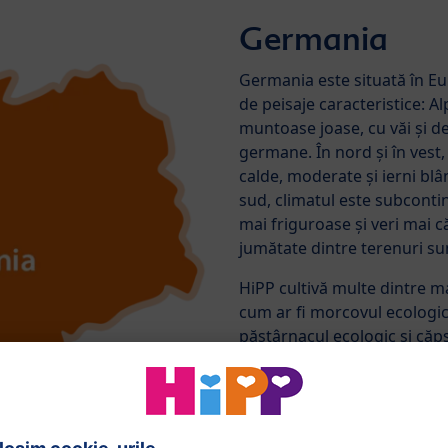
Germania
Germania este situată în Eur
de peisaje caracteristice: Alp
muntoase joase, cu văi și d
germane. În nord și în vest,
calde, moderate și ierni blân
sud, climatul este subconti
mai friguroase și veri mai 
jumătate dintre terenuri sun
HiPP cultivă multe dintre m
cum ar fi morcovul ecologic 
păstârnacul ecologic și căp
atât, aproape o treime din 
foioase. Acestea oferă adăp
native, cum ar fi mistrețul, v