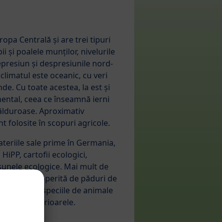
opa Centrală și are trei tipuri
ii și poalele munților, nivelurile
epresiun și despresiunile nord-
 climatul este oceanic, cu veri
de. Cu toate acestea, la est și
nental, ceea ce înseamnă ierni
călduroase. Aproximativ
t folosite în scopuri agricole.
ateriile sale prime în Germania,
HiPP, cartofii ecologici,
șunele ecologice. Mai mult de
țară este acoperită de păduri de
ost pentru speciile de animale
ulpile și căprioarele.