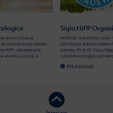
cologice
Sigla HiPP Organ
este acum o marcă
Verificări mai stricte, chiar 
de cea mai bună calitate
părinții pot avea încredere 
e HiPP, calitatea este
interviu, Prof. Dr. Claus Hip
ea atentă a solului, a
calitatea ecologică standard
.
Află mai multe
Înapoi sus