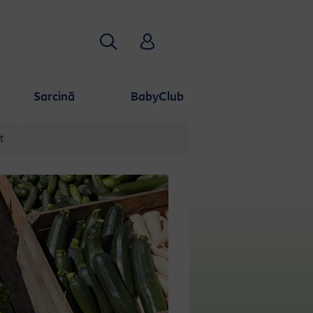
Căutare
HiPP Babyclub
Sarcină
BabyClub
t