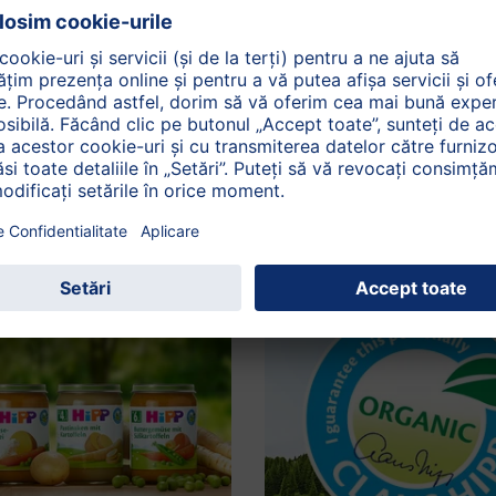
HiPP Măr Ecologic
i multe despre calitatea ecologică H