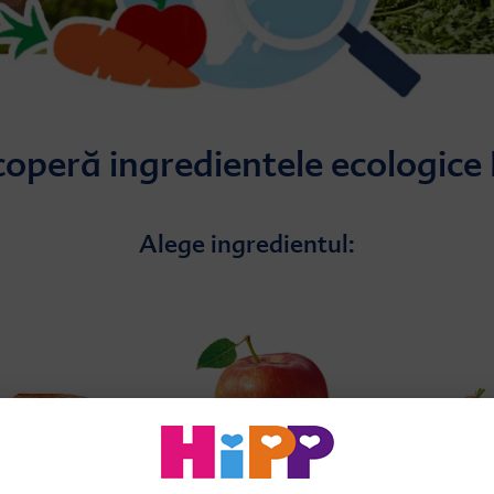
operă ingredientele ecologice
Alege ingredientul: