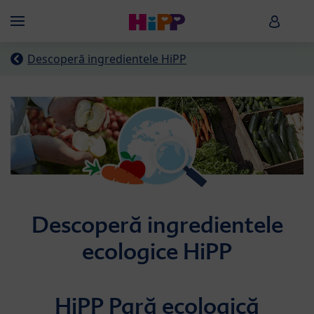
Skip to main content
HiPP B
Menü
Descoperă ingredientele HiPP
Descoperă ingredientele
ecologice HiPP
HiPP Pară ecologică