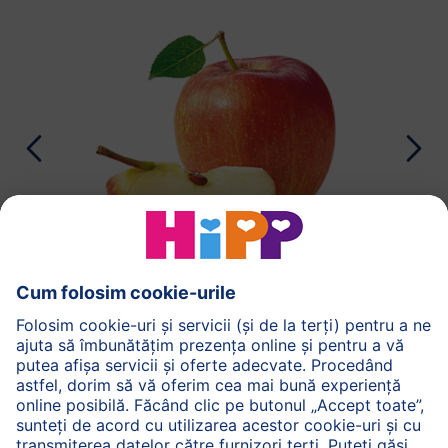
HiPP Măr Ecologic