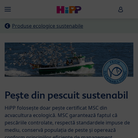
Skip to main content
HiPP B
Menü
Produse ecologice sustenabile
Pește din pescuit sustenabil
HiPP folosește doar pește certificat MSC din
acvacultura ecologică. MSC garantează faptul că
pescăriile controlate, respectă standardele impuse de
mediu, conservă populația de peste și operează
conform principiilor eficiente de management.