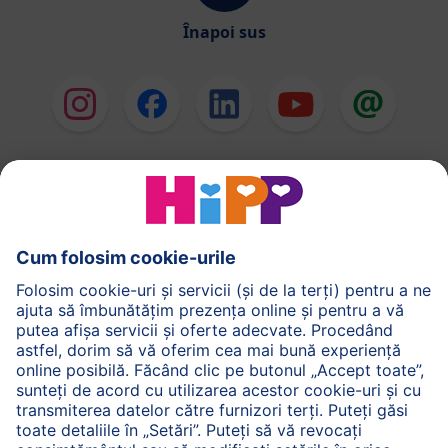
Înapoi sus
HiPP Formule de lapte
HiPP Hrană pentru sugari
HiPP Hrană pentru copii mici
HiPP Îngrijirea pielii
HiPP Sarcină
Politica de Confidenţialitate
Termenii generali pentru utilizarea serviciilor noastre
web
Imprimare
Despre HiPP
Contact