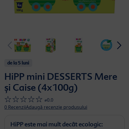
de la 5 luni
HiPP mini DESSERTS Mere
și Caise (4x100g)
⌀0.0
0
Recenzii
Adaugă recenzie produsului
HiPP este mai mult decât ecologic: