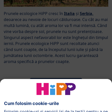
Prunele ecologice HiPP cresc în
Italia
și
Serbia,
deoarece au nevoie de locuri călduroase. Cu cât au mai
multă lumină, cu atât aroma lor va fi mai intensă. Când
vine vorba despre sol, prunele nu sunt pretențioase.
Singurul aspect nefavorabil lor este înghețul din timpul
iernii. Prunele ecologice HiPP sunt recoltate atunci
când sunt coapte, de la începutul lunii iulie și până la
jumătatea lunii octombrie. Acest lucru garantează
aroma specifică a prunelor coapte.
Către harta interactivă