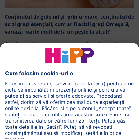
Conținutul de grăsimi și, prin urmare, conținutul de
acizi grași esențiali, cum ar fi acizii grași Omega-3,
variază foarte mult de la un pește la altul?
Conținutul de grăsime este determinat de specie,
sezon și temperatura apei. Somonul sălbatic, de
exemplu, conține acizi grași Omega-3 valoroși, care
sunt importanți pentru dezvoltarea creierului.
De asemenea, se utilizează metode speciale de
procesare atunci când se realizează HiPP, cu pește în
compoziție astfel încât niciun os de pește să nu ajungă
în produs.