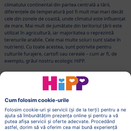
climatului continental din partea centrală a tării,
diferențele de temperatură pot fi mult mai mari decât
cele din zonele de coastă, unde climatul este influențat
de mare. Mai mult de jumătate din teritoriul țării este
utilizat în agricultură, iar majoritatea o reprezintă
terenurile arabile. Cele mai multe soluri sunt slabe în
nutrienți. Cu toate acestea, sunt potrivite pentru
culturile furajere, cartofi sau cereale – cum ar fi, de
exemplu, grâul nostru ecologic HiPP.