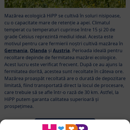
Mazărea ecologică HiPP se cultivă în soluri nisipoase,
cu o capacitate mare de retenție a apei. Climatul
temperat cu temperaturi cuprinse între 15 și 20 de
grade Celsius reprezintă mediul ideal. Acesta este
motivul pentru care fermierii noștri cultivă mazărea în
Germania
,
Olanda
și
Austria
. Perioada ideală pentru
recoltare depinde de fermitatea mazărei ecologice.
Acest lucru este verificat frecvent. După ce au ajuns la
fermitatea dorită, acestea sunt recoltate în câteva ore.
Mazărea proaspăt recoltată are o durată de depozitare
limitată, fiind transportată direct la locul de procesare,
care trebuie să se afle într-o rază de 30 km. Astfel, la
HiPP putem garanta calitatea superioară și
prospețimea.
Către harta interactivă