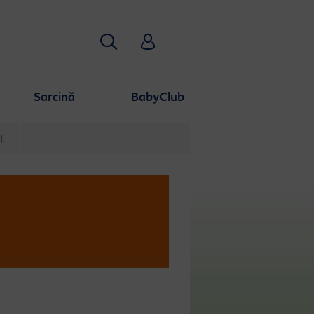
Căutare
HiPP Babyclub
Sarcină
BabyClub
t