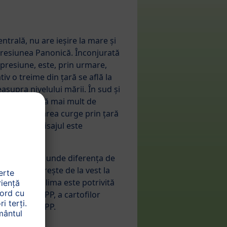
ntrală, nu are ieșire la mare și
presiunea Panonică. Înconjurată
epresiune, este, prin urmare,
iv o treime din țară se află la
supra nivelului mării. În sud și
 care acoperă mai mult de
 Fluviul Dunărea curge prin țară
e Dunăre, peisajul este
unți.
 continental, unde diferența de
 al iernii, crește de la vest la
 scad. Deci, clima este potrivită
ecologici HiPP, a cartofilor
ecologice HiPP.