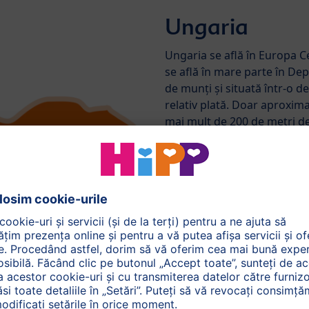
Ungaria
Ungaria se află în Europa Ce
se află în mare parte în De
de munți și situată într-o d
relativ plată. Doar aproximat
mai mult de 200 de metri dea
est se află Câmpia Ungară,
jumătate din întreaga țară.
de la nord la sud. La vest d
caracterizat de dealuri și m
În Ungaria există un climat
temperatură în timpul verii și
est, în timp ce precipitațiile
pentru creșterea dovlecilor 
ecologici HiPP și a merelor 