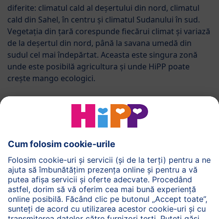
diferite: climatul cald al deșertului din nord, climatul
cald din Sahel, în centru și climatul Sudanului în sud.
Vegetația din țară corespunde fiecărui climat și variază
de la deșertul din nord, până la savana umedă din
sudul cel mai îndepărtat. Aceasta este singura zonă
unde este posibilă agricultura și unde HiPP poate
crește mango ecologici.