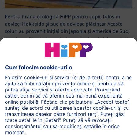
Pentru hrana ecologică HiPP pentru copii, folosim
dovleci Hokkaido și suc de dovleac plăcintar Aceste
soiuri au provenit inițial din Japonia și America de Sud,
dar, de mulți ani, și-au găsit casa în climatul de vară din
Europa Centrală.
Hokkaido este de culoare portocalie și are o aromă de
nuci. Pe de altă parte, sucul de dovleac plăcintar are
adesea o nuanță de culoare galbenă până la portocalie
și are - după cum sugerează și numele - o aromă
untoasă și dulce. Aceștia sunt ușori în comparație cu
rudele lor, cântărind în jur de unu-două kilograme.