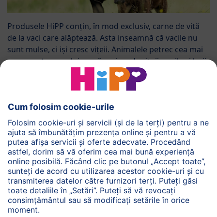
Produsele HiPP conțin, în mod exclusiv, carne de vită
de la vaci care alăptează. Asta inseamnă că vacile nu
sunt mulse, ci iși cresc vițeii. Animalele petrec cea mai
mare parte a anului pe pășuni, unde vițeii, vacile și boii
adulți cresc împreună. Aceasta permite reproducerea
naturală. În general, vițeii ecologici sunt, de asemenea,
fătați pe pășuni și sunt lăsați să traiască împreună cu
mamele lor. Ei rămân în cireadă, împreună cu alți viței,
până ajung la “adolescență”.
Află mai multe despre fermele ecologice de bovine
HiPP