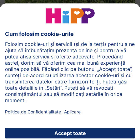
Comparativ cu fermele convenționale, curcanilor
ecologici HiPP le este oferit timpul necesar pentru a
crește. În plus, animalele noastre sunt, mai ușoare, mai
agile și mai sănătoase, pe măsură ce fac mai multe
exerciții în zonele noastre extinse. Majoritatea
curcanilor ecologici HiPP au pene întunecate și, prin
urmare, seamănă cu curcanii sălbatici.
Înapoi sus