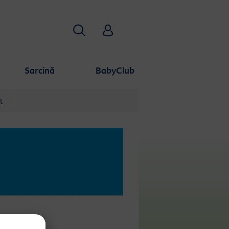
Căutare
HiPP Babyclub
Sarcină
BabyClub
t