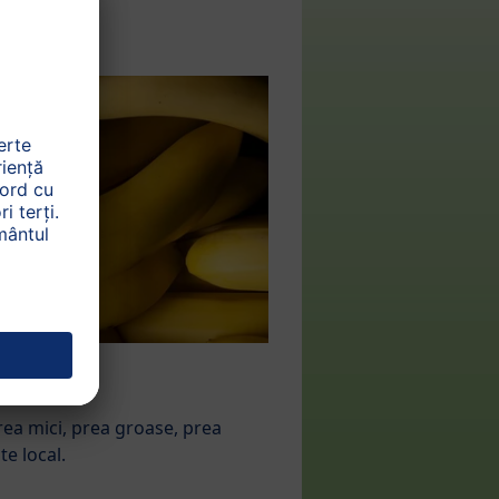
rea mici, prea groase, prea
te local.