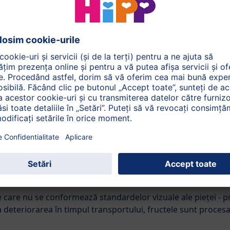
nte
in Costa Rica, sortimentele
Gros Michel", se pot
ții de creștere. Acestea,
e, nu pot fi găsite în
, numai soiurile aromatice,
te pentru produsele noastre
 bananelor ecologice,
 un rol esențial. Doar prin
de banane, oferim piureului
ele noastre ecologice sunt
uțin verzi în exterior. Etapa
ximativ o săptămână.
e care nu se conformează standardelor vizuale ale pieței - p
a deteriorarea în timpul transportului, fructele sunt procesa