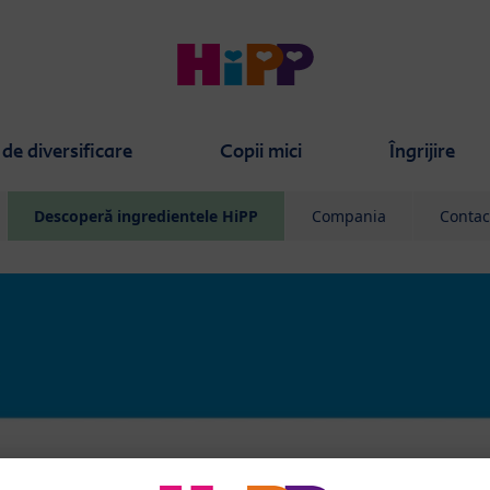
de diversificare
Copii mici
Îngrijire
Descoperă ingredientele HiPP
Compania
Contac