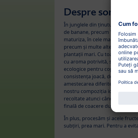
Despre sortime
În junglele din ținutul muntos d
de banane, precum "Congo" și "
maturiza, în cele mai bune condi
precum și multe alte soiuri local
plantații mari. Cu toate acestea
cu aroma potrivită, sunt folosi
ecologice pentru copii. În cazul
consistența joacă, de asemenea,
amestecarea diferitelor soiuri 
nostru compoziția ideală. Banan
recoltate atunci când sunt încă p
finală de coacere durează apro
În plus, procesăm și acele fruct
subțiri, prea mari. Pentru a evit