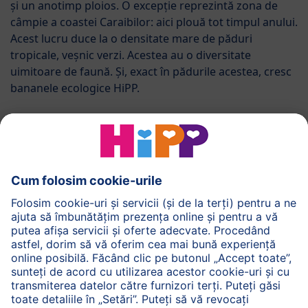
și un anotimp ploios. O excepție reprezintă zona de
câmpie a coastei Caraibilor: aici plouă tot timpul anului.
Acest lucru duce la o densitate mare de păduri
tropicale, veșnic verzi. Acestea au o diversitate
uimitoare de faună. Și, exact în pădurile acestea, cresc
bananele ecologice HiPP.