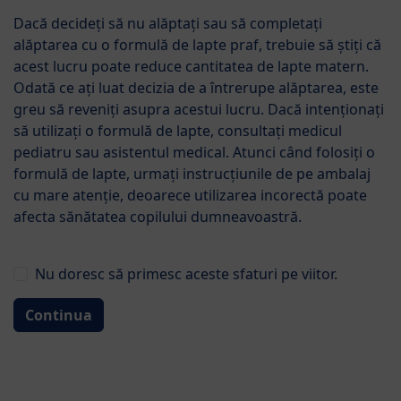
Dacă decideți să nu alăptați sau să completați
alăptarea cu o formulă de lapte praf, trebuie să știți că
acest lucru poate reduce cantitatea de lapte matern.
Odată ce ați luat decizia de a întrerupe alăptarea, este
greu să reveniți asupra acestui lucru. Dacă intenționați
să utilizați o formulă de lapte, consultați medicul
pediatru sau asistentul medical. Atunci când folosiți o
formulă de lapte, urmați instrucțiunile de pe ambalaj
cu mare atenție, deoarece utilizarea incorectă poate
de la 6 luni
afecta sănătatea copilului dumneavoastră.
HiPP 2 ORGANIC
Nu doresc să primesc aceste sfaturi pe viitor.
COMBIOTIC® Lapte de
continuare ecologic (800g)
Continua
⌀5.0
5
Recenzii
Adaugă recenzie produsului