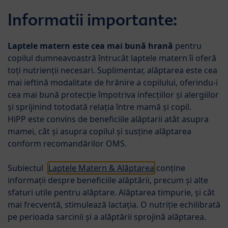
Skip to main content
HiPP B
Informatii importante:
Menü
HiPP ORGANIC COMBIOTIC® Lapte de continuare
Laptele matern este cea mai bună hrană
pentru
copilul dumneavoastră întrucât laptele matern îi oferă
toți nutrienții necesari. Suplimentar, alăptarea este cea
mai ieftină modalitate de hrănire a copilului, oferindu-i
cea mai bună protecție împotriva infecțiilor și alergiilor
şi sprijinind totodată relația între mamă și copil.
HiPP este convins de beneficiile alăptarii atât asupra
mamei, cât şi asupra copilul şi susţine alăptarea
conform recomandărilor OMS.
Subiectul
Laptele Matern & Alăptarea
conține
informații despre beneficiile alăptării, precum și alte
sfaturi utile pentru alăptare. Alăptarea timpurie, și cât
mai frecventă, stimulează lactația. O nutriție echilibrată
pe perioada sarcinii și a alăptării sprojină alăptarea.