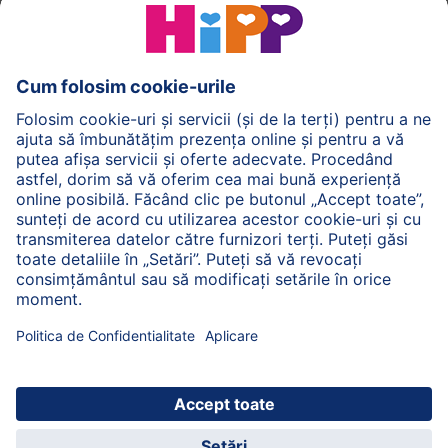
HiPP Formule de lapte
HiPP Hrană pentru sugari
HiPP Hrană pentru copii mici
HiPP Îngrijirea pielii
HiPP Sarcină
Politica de Confidenţialitate
Termenii generali pentru utilizarea serviciilor noastre
web
Imprimare
Despre HiPP
Contact
Transmiterea datelor este securizată prin criptare