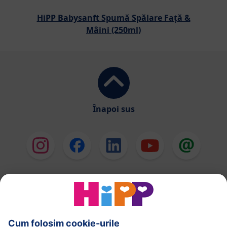
HiPP Babysanft Spumă Spălare Față &
Mâini (250ml)
Înapoi sus
HiPP Formule de lapte
HiPP Hrană pentru sugari
HiPP Hrană pentru copii mici
HiPP Îngrijirea pielii
HiPP Sarcină