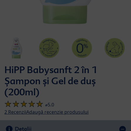
HiPP Babysanft 2 în 1
Șampon și Gel de duș
(200ml)
⌀5.0
2
Recenzii
Adaugă recenzie produsului
Detalii