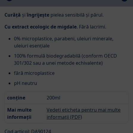
Curăță
și
îngrijește
pielea sensibilă și părul.
Cu extract ecologic de migdale
. Fără lacrimi.
0% microplastice, parabeni, uleiuri minerale,
uleiuri esențiale
100% formulă biodegradabilă (conform OECD
301/302 sau a unei metode echivalente)
fără microplastice
pH neutru
conține
200ml
Mai multe
Vedeți eticheta pentru mai multe
informații
informații (PDF)
Cod articol: DA90124