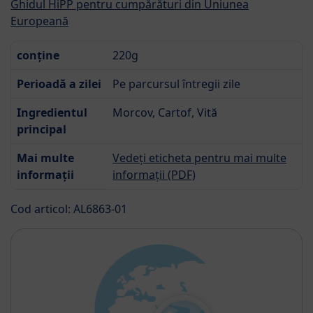
Ghidul HiPP pentru cumpărături din Uniunea
Europeană
conține
220g
Perioadă a zilei
Pe parcursul întregii zile
Ingredientul
Morcov, Cartof, Vită
principal
Mai multe
Vedeți eticheta pentru mai multe
informații
informații (PDF)
Cod articol: AL6863-01