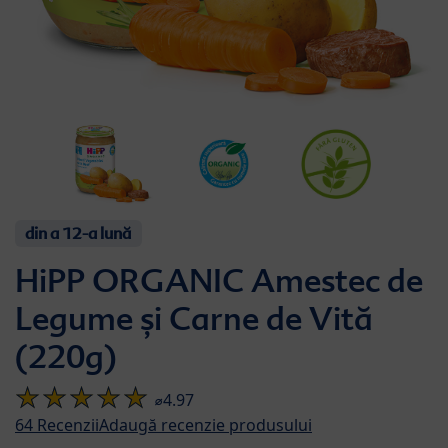
din a 12-a lună
HiPP ORGANIC Amestec de
Legume și Carne de Vită
(220g)
⌀4.97
64
Recenzii
Adaugă recenzie produsului