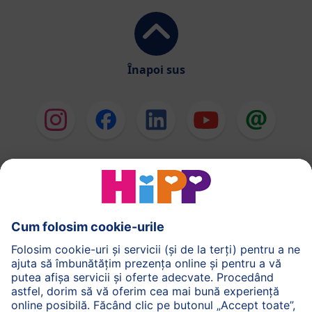
Înapoi sus
HiPP Formule de lapte
HiPP Hrană pentru sugari
HiPP Hrană pentru copii mici
HiPP Îngrijirea pielii
HiPP Sarcină
Politica de Confidenţialitate
Termenii generali pentru utilizarea serviciilor noastre
web