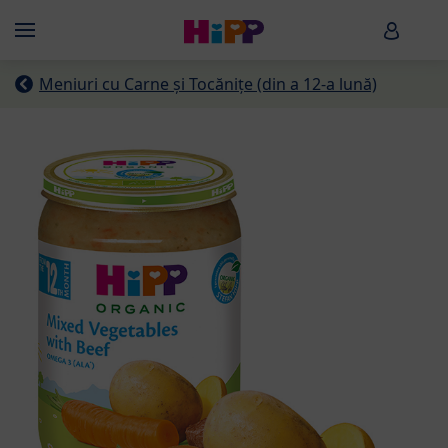
Skip to main content
HiPP B
Menü
Meniuri cu Carne și Tocănițe (din a 12-a lună)