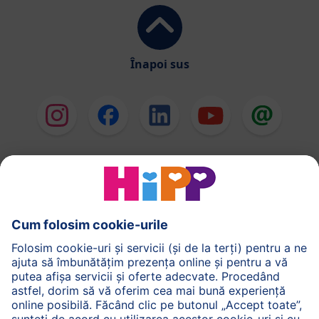
Înapoi sus
HiPP Formule de lapte
HiPP Hrană pentru sugari
HiPP Hrană pentru copii mici
HiPP Îngrijirea pielii
HiPP Sarcină
Politica de Confidenţialitate
Termenii generali pentru utilizarea serviciilor noastre
web