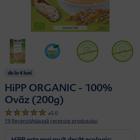
de la 4 luni
HiPP ORGANIC - 100%
Ovăz (200g)
⌀5.0
19
Recenzii
Adaugă recenzie produsului
HiPP este mai mult decât ecologic: