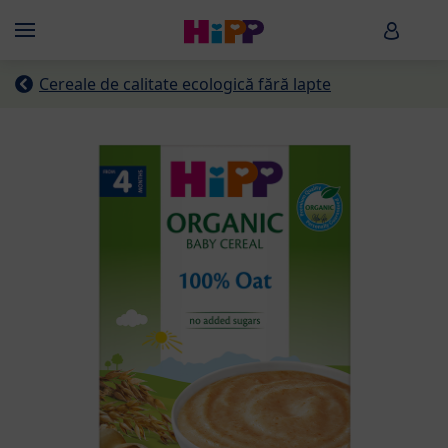
Skip to main content
HiPP B
Menü
Cereale de calitate ecologică fără lapte