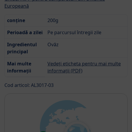
Europeană
conține
200g
Perioadă a zilei
Pe parcursul întregii zile
Ingredientul
Ovăz
principal
Mai multe
Vedeți eticheta pentru mai multe
informații
informații (PDF)
Cod articol: AL3017-03