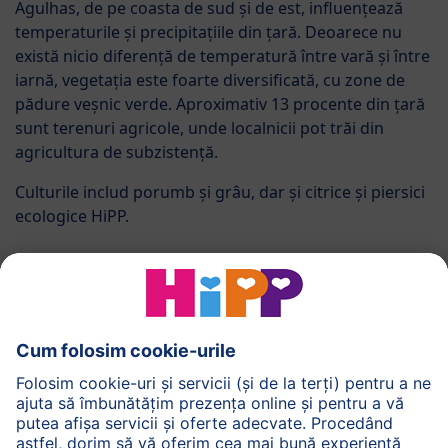
Agulhas, de pe coasta de sud și de est, influențează
temperaturile și precipitațiile din țară. Deoarece nu
există nicio diferență de temperatură între vară și între
iarnă, vegetația este foarte diversificată, cu zone de
pădure veșnic verde. Aproximativ 13 procente din țară
sunt terenuri agricole, unde localnicii pot trăi din
agricultura de subzistență.
Culturile includ porumb și grâu, dar și citrice și piersici
ecologice HiPP.