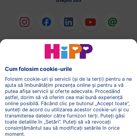
Înapoi sus
HiPP Formule de lapte
HiPP Hrană pentru sugari
HiPP Hrană pentru copii mici
HiPP Îngrijirea pielii
HiPP Sarcină
Politica de Confidenţialitate
Termenii generali pentru utilizarea serviciilor noastre
web
Imprimare
Despre HiPP
Contact