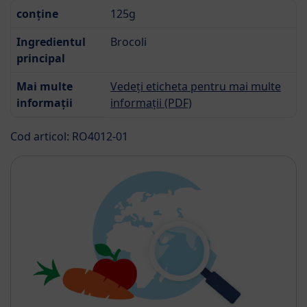
conține
125g
Ingredientul
Brocoli
principal
Mai multe
Vedeți eticheta pentru mai multe
informații
informații (PDF)
Cod articol: RO4012-01