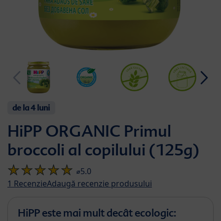
de la 4 luni
HiPP ORGANIC Primul
broccoli al copilului (125g)
⌀5.0
1
Recenzie
Adaugă recenzie produsului
HiPP este mai mult decât ecologic: