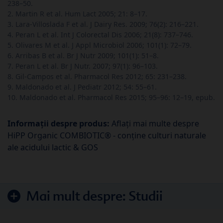
238–50.
2. Martin R et al. Hum Lact 2005; 21: 8–17.
3. Lara-Villoslada F et al. J Dairy Res. 2009; 76(2): 216–221.
4. Peran L et al. Int J Colorectal Dis 2006; 21(8): 737–746.
5. Olivares M et al. J Appl Microbiol 2006; 101(1): 72–79.
6. Arribas B et al. Br J Nutr 2009; 101(1): 51–8.
7. Peran L et al. Br J Nutr. 2007; 97(1): 96–103.
8. Gil-Campos et al. Pharmacol Res 2012; 65: 231–238.
9. Maldonado et al. J Pediatr 2012; 54: 55–61.
10. Maldonado et al. Pharmacol Res 2015; 95–96: 12–19, epub.
Informații despre produs:
Aflați mai multe despre
HiPP Organic COMBIOTIC® - conține culturi naturale
ale acidului lactic & GOS
Mai mult despre:
Studii