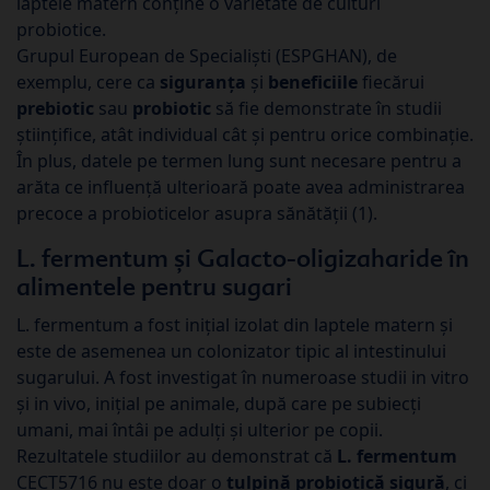
laptele matern conține o varietate de culturi
probiotice.
Grupul European de Specialiști (ESPGHAN), de
exemplu, cere ca
siguranța
și
beneficiile
fiecărui
prebiotic
sau
probiotic
să fie demonstrate în studii
științifice, atât individual cât și pentru orice combinație.
În plus, datele pe termen lung sunt necesare pentru a
arăta ce influență ulterioară poate avea administrarea
precoce a probioticelor asupra sănătății (1).
L. fermentum și Galacto-oligizaharide în
alimentele pentru sugari
L. fermentum a fost inițial izolat din laptele matern și
este de asemenea un colonizator tipic al intestinului
sugarului. A fost investigat în numeroase studii in vitro
și in vivo, inițial pe animale, după care pe subiecți
umani, mai întâi pe adulți și ulterior pe copii.
Rezultatele studiilor au demonstrat că
L. fermentum
CECT5716 nu este doar o
tulpină probiotică sigură
, ci