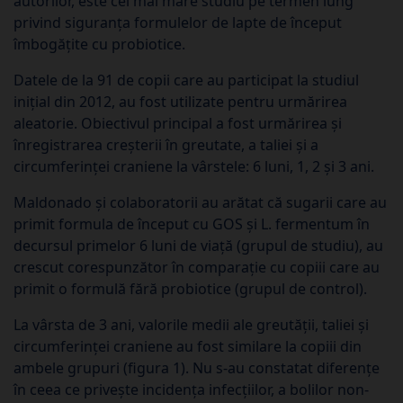
autorilor, este cel mai mare studiu pe termen lung
privind siguranța formulelor de lapte de început
îmbogățite cu probiotice.
Datele de la 91 de copii care au participat la studiul
inițial din 2012, au fost utilizate pentru urmărirea
aleatorie. Obiectivul principal a fost urmărirea și
înregistrarea creșterii în greutate, a taliei și a
circumferinței craniene la vârstele: 6 luni, 1, 2 și 3 ani.
Maldonado și colaboratorii au arătat că sugarii care au
primit formula de început cu GOS și L. fermentum în
decursul primelor 6 luni de viață (grupul de studiu), au
crescut corespunzător în comparație cu copiii care au
primit o formulă fără probiotice (grupul de control).
La vârsta de 3 ani, valorile medii ale greutății, taliei și
circumferinței craniene au fost similare la copiii din
ambele grupuri (figura 1). Nu s-au constatat diferențe
în ceea ce privește incidența infecțiilor, a bolilor non-