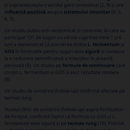
și supraviețuiește tractului gastrointestinal (2, 3) și are
influență pozitivă
asupra
sistemului imunitar
(4, 5,
6, 7).
Un studiu dublu-orb randomizat și controlat, la care au
participat 121 de sugari cu vârste cuprinse între 1 și 6
luni a demonstrat că asocierea dintre
L. fermentum
și
GOS
în formulele pentru sugari este
sigură
și conduce
la o reducere semnificativă a infecțiilor în această
perioadă (8). Un studiu pe
formule de continuare
care
conțin L. fermentum și GOS a avut rezultate similare
(9).
Un studiu de urmărire (follow-up) confirmă efectele pe
termen lung
Studiul clinic de urmărire (follow-up) aupra formulelor
de început, confirmă faptul că formula cu GOS și L.
fermentum este sigură și pe
termen lung
(10). Potrivit