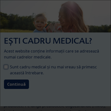
Skip to main content
Menü
Studii privind formulele de lapte HiPP
EȘTI CADRU MEDICAL?
Acest website conține informații care se adresează
numai cadrelor medicale.
Studiul confirmă:
Sunt cadru medical și nu mai vreau să primesc
această întrebare.
Probioticul HiPP este sigur
Hrănirea naturală cu lapte matern a reprezentat sursa
de inspirație pentru dezvoltarea formulelor cu pre și
probiotice. Pe lângă prebioticele oligozaharide (HMO),