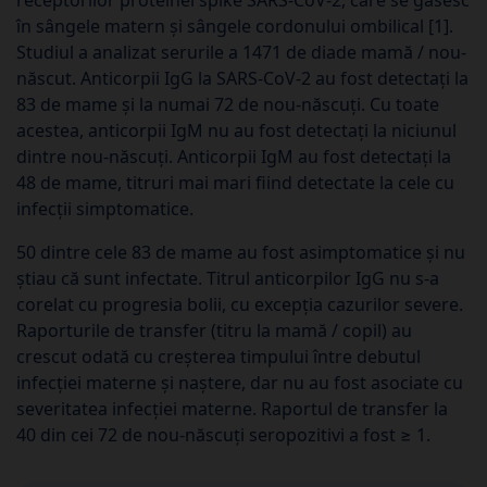
în sângele matern și sângele cordonului ombilical [1].
Studiul a analizat serurile a 1471 de diade mamă / nou-
născut. Anticorpii IgG la SARS-CoV-2 au fost detectați la
83 de mame și la numai 72 de nou-născuți. Cu toate
acestea, anticorpii IgM nu au fost detectați la niciunul
dintre nou-născuți. Anticorpii IgM au fost detectați la
48 de mame, titruri mai mari fiind detectate la cele cu
infecții simptomatice.
50 dintre cele 83 de mame au fost asimptomatice și nu
știau că sunt infectate. Titrul anticorpilor IgG nu s-a
corelat cu progresia bolii, cu excepția cazurilor severe.
Raporturile de transfer (titru la mamă / copil) au
crescut odată cu creșterea timpului între debutul
infecției materne și naștere, dar nu au fost asociate cu
severitatea infecției materne. Raportul de transfer la
40 din cei 72 de nou-născuți seropozitivi a fost ≥ 1.