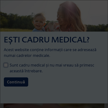
Skip to main content
Menü
Sarcina și nașterea
Protecție împotriva
EȘTI CADRU MEDICAL?
infectării, prin transferul
Acest website conține informații care se adresează
anticorpilor IgG prin
numai cadrelor medicale.
sângele din cordonul
Sunt cadru medical și nu mai vreau să primesc
această întrebare.
ombilical, după infecția
maternă cu SARS-CoV-2 în
timpul sarcinii