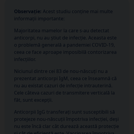
Observație:
Acest studiu conține mai multe
informații importante:
Majoritatea mamelor la care s-au detectat
anticorpi, nu au știut de infecție. Aceasta este
o problemă generală a pandemiei COVID-19,
ceea ce face aproape imposibilă contorizarea
infecțiilor.
Niciunul dintre cei 83 de nou-născuți nu a
prezentat anticorpi IgM, ceea ce înseamnă că
nu au existat cazuri de infecție intrauterină.
Cele câteva cazuri de transmitere verticală la
făt, sunt excepții.
Anticorpii IgG transferați sunt susceptibili să
protejeze nou-născuții împotriva infecției, deși
nu este încă clar cât durează această protecție
și cât de eficientă este. Vaccinarea împotriva