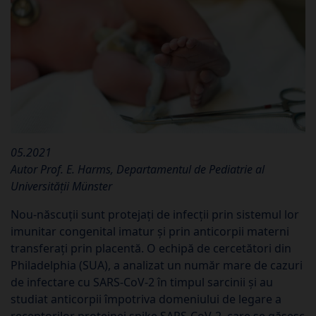
05.2021
Autor Prof. E. Harms, Departamentul de Pediatrie al
Universității Münster
Nou-născuții sunt protejați de infecții prin sistemul lor
imunitar congenital imatur și prin anticorpii materni
transferați prin placentă. O echipă de cercetători din
Philadelphia (SUA), a analizat un număr mare de cazuri
de infectare cu SARS-CoV-2 în timpul sarcinii și au
studiat anticorpii împotriva domeniului de legare a
receptorilor proteinei spike SARS-CoV-2, care se găsesc