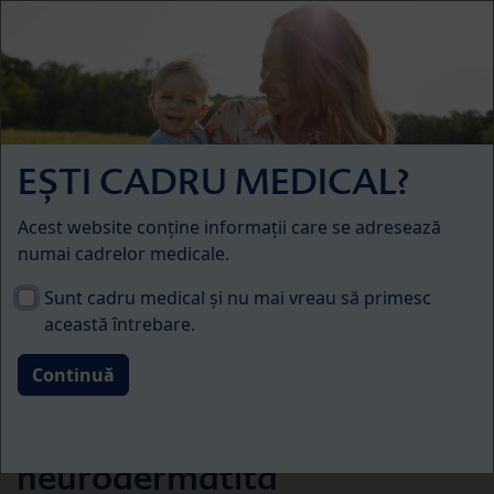
Skip to main content
Menü
HiPP BabySanft
EȘTI CADRU MEDICAL?
Acest website conține informații care se adresează
numai cadrelor medicale.
Sunt cadru medical și nu mai vreau să primesc
această întrebare.
Îngrijirea pielii în caz de
neurodermatită