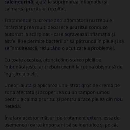
calcineurină
, ajută la suprimarea inflamației și
calmarea pruritului rezultat.
Tratamentul cu creme antiinflamatorii nu trebuie
întârziat prea mult, deoarece
pruritul
conduce
automat la scărpinat - care agravează inflamația și
astfel li se permite bacteriilor să pătrundă în piele și să
se înmulțească, rezultând o acutizare a problemei.
Cu toate acestea, atunci când starea pielii se
îmbunătățește, ar trebui revenit la rutina obișnuită de
îngrijire a pielii.
Uneori ajută și aplicarea unui strat gros de cremă pe
zona afectată și acoperirea cu un tampon umed
pentru a calma pruritul și pentru a face pielea din nou
netedă.
În afara acestor măsuri de tratament extern, este de
asemenea foarte important să se identifice și pe cât