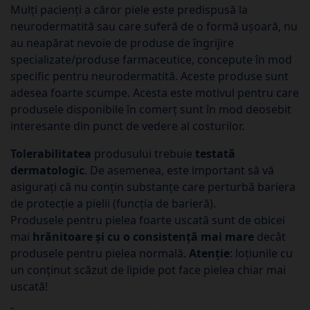
Mulți pacienți a căror piele este predispusă la
neurodermatită sau care suferă de o formă ușoară, nu
au neapărat nevoie de produse de îngrijire
specializate/produse farmaceutice, concepute în mod
specific pentru neurodermatită. Aceste produse sunt
adesea foarte scumpe. Acesta este motivul pentru care
produsele disponibile în comerț sunt în mod deosebit
interesante din punct de vedere al costurilor.
Tolerabilitatea
produsului trebuie
testată
dermatologic
. De asemenea, este important să vă
asigurați că nu conțin substanțe care perturbă bariera
de protecție a pielii (funcția de barieră).
Produsele pentru pielea foarte uscată sunt de obicei
mai
hrănitoare și cu o consistență mai mare
decât
produsele pentru pielea normală.
Atenție
: loțiunile cu
un conținut scăzut de lipide pot face pielea chiar mai
uscată!