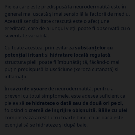
Pielea care este predispusă la neurodermatită este în
general mai uscată și mai sensibilă la factorii de mediu.
Această sensibilitate crescută este o afecțiune
ereditară, care de-a lungul vieții poate fi observată cu o
severitate variabilă.
Cu toate acestea, prin evitarea
substanțelor cu
potențial iritant
și
hidratare locală regulată
,
structura pielii poate fi îmbunătățită, făcând-o mai
puțin predispusă la uscăciune (xeroză cutanată) și
inflamații.
În
cazurile ușoare
de neurodermatită, pentru a
preveni cu totul simptomele, este adesea suficient ca
pielea să
se hidrateze o dată sau de două ori pe zi,
folosind o
cremă de îngrijire obișnuită.
Băile cu ulei
completează acest lucru foarte bine, chiar dacă este
esențial să se hidrateze și după baie.