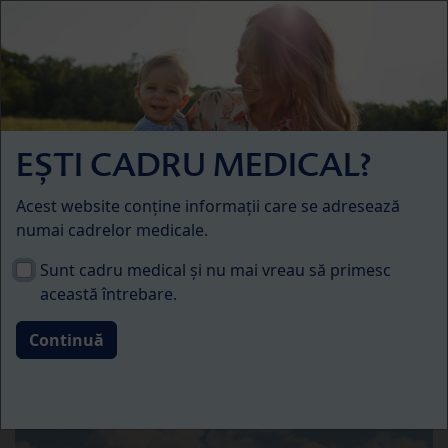
Skip to main content
Menü
Organic
EȘTI CADRU MEDICAL?
Acest website conține informații care se adresează
numai cadrelor medicale.
Sunt cadru medical și nu mai vreau să primesc
această întrebare.
Ingredientele lactate – de
calitate ecologică
superioară