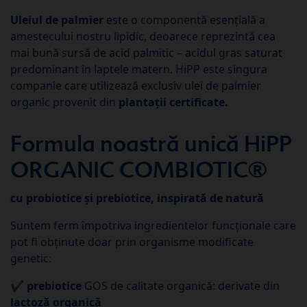
Uleiul de palmier
este o componentă esențială a
amestecului nostru lipidic, deoarece reprezintă cea
mai bună sursă de acid palmitic – acidul gras saturat
predominant în laptele matern. HiPP este singura
companie care utilizează exclusiv ulei de palmier
organic provenit din
plantații certificate.
Formula noastră unică HiPP
ORGANIC COMBIOTIC®
cu probiotice și prebiotice, inspirată de natură
Suntem ferm împotriva ingredientelor funcționale care
pot fi obținute doar prin organisme modificate
genetic:
✔
prebiotice
GOS de calitate organică: derivate din
lactoz
ă organic
ă