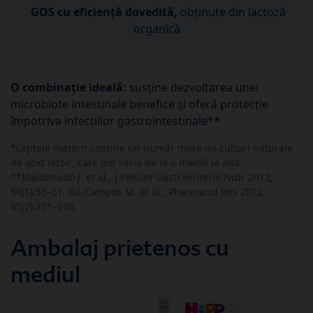
GOS cu eficiență dovedită,
obținute din lactoză
organică
O combinație ideală:
susține dezvoltarea unei
microbiote intestinale benefice și oferă protecție
împotriva infecțiilor gastrointestinale**
*Laptele matern conține un număr mare de culturi naturale
de acid lactic, care pot varia de la o mamă la alta.
**Maldonado J. et al., J Pediatr Gastroenterol Nutr 2012;
54(1):55–61. Gil‑Campos M. et al., Pharmacol Res 2012;
65(2):231–238.
Ambalaj prietenos cu
mediul