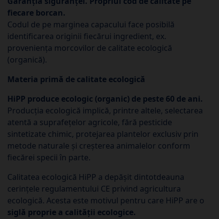
Garanția siguranței. Propriul cod de calitate pe
fiecare borcan.
Codul de pe marginea capacului face posibilă
identificarea originii fiecărui ingredient, ex.
proveniența morcovilor de calitate ecologică
(organică).
Materia primă de calitate ecologică
HiPP produce ecologic (organic) de peste 60 de ani.
Producția ecologică implică, printre altele, selectarea
atentă a suprafețelor agricole, fără pesticide
sintetizate chimic, protejarea plantelor exclusiv prin
metode naturale și creșterea animalelor conform
fiecărei specii în parte.
Calitatea ecologică HiPP a depășit dintotdeauna
cerințele regulamentului CE privind agricultura
ecologică. Acesta este motivul pentru care HiPP are o
siglă proprie a calității ecologice.