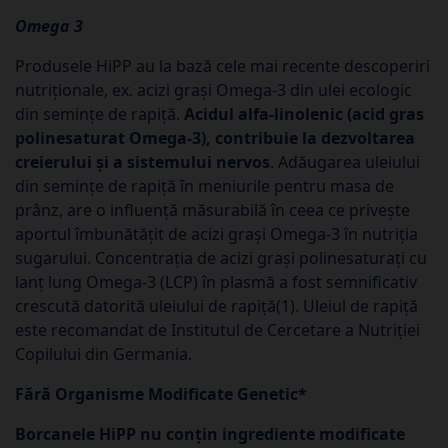
Omega 3
Produsele HiPP au la bază cele mai recente descoperiri
nutriționale, ex. acizi grași Omega-3 din ulei ecologic
din semințe de rapiță.
Acidul alfa-linolenic (acid gras
polinesaturat Omega-3), contribuie la dezvoltarea
creierului și a sistemului nervos
. Adăugarea uleiului
din semințe de rapiță în meniurile pentru masa de
prânz, are o influență măsurabilă în ceea ce privește
aportul îmbunătățit de acizi grași Omega-3 în nutriția
sugarului. Concentrația de acizi grași polinesaturați cu
lanț lung Omega-3 (LCP) în plasmă a fost semnificativ
crescută datorită uleiului de rapiță(1). Uleiul de rapiță
este recomandat de Institutul de Cercetare a Nutriției
Copilului din Germania.
Fără Organisme Modificate Genetic*
Borcanele HiPP nu conțin ingrediente modificate