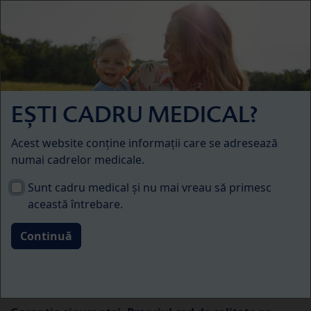
Skip to main content
Menü
HiPP Alimente complementare & băuturi
Alimente ecologice: un PLUS în fiecare
EȘTI CADRU MEDICAL?
borcan
Acest website conține informații care se adresează
numai cadrelor medicale.
Sunt cadru medical și nu mai vreau să primesc
această întrebare.