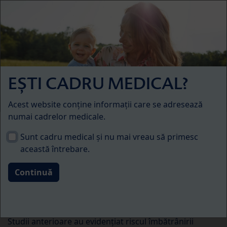
Skip to main content
Menü
Sănătatea copilului
EȘTI CADRU MEDICAL?
Acest website conține informații care se adresează
numai cadrelor medicale.
Obezitatea poate duce la
Sunt cadru medical și nu mai vreau să primesc
această întrebare.
atrofie cerebrală prematură
05.2023
Autor: Prof. J. Spranger, Departamentul de Pediatrie al
Universității Mainz
Studii anterioare au evidențiat riscul îmbătrânirii