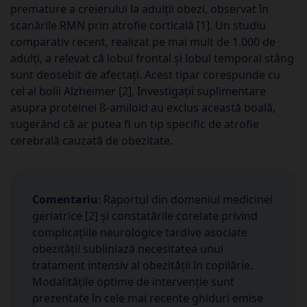
premature a creierului la adulții obezi, observat în
scanările RMN prin atrofie corticală [1]. Un studiu
comparativ recent, realizat pe mai mult de 1.000 de
adulți, a relevat că lobul frontal și lobul temporal stâng
sunt deosebit de afectați. Acest tipar corespunde cu
cel al bolii Alzheimer [2]. Investigații suplimentare
asupra proteinei ß-amiloid au exclus această boală,
sugerând că ar putea fi un tip specific de atrofie
cerebrală cauzată de obezitate.
Comentariu
: Raportul din domeniul medicinei
geriatrice [2] și constatările corelate privind
complicațiile neurologice tardive asociate
obezității subliniază necesitatea unui
tratament intensiv al obezității în copilărie.
Modalitățile optime de intervenție sunt
prezentate în cele mai recente ghiduri emise