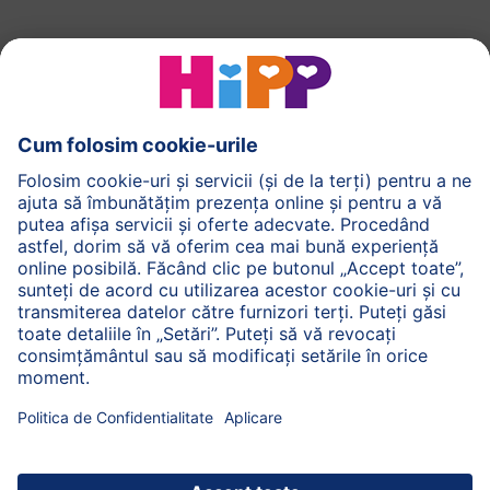
HiPP Formule de lapte
HiPP Hrană pentru sugari
HiPP Hrană pentru copii mici
HiPP Îngrijirea pielii
HiPP Sarcină
Politica de Confidenţialitate
Termenii generali pentru utilizarea serviciilor noastre
web
Imprimare
Despre HiPP
Contact
Transmiterea datelor este securizată prin criptare