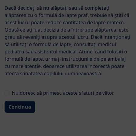
Formulele de lapte din gama HiPP Organic sunt
Dacă decideți să nu alăptați sau să completați
fabricate din lapte și ingrediente de calitate ecologică
alăptarea cu o formulă de lapte praf, trebuie să știți că
strict controlate.
acest lucru poate reduce cantitatea de lapte matern.
Odată ce ați luat decizia de a întrerupe alăptarea, este
greu să reveniți asupra acestui lucru. Dacă intenționați
Sari la lista de produse
Categorie
să utilizați o formulă de lapte, consultați medicul
pediatru sau asistentul medical. Atunci când folosiți o
Filtru
formulă de lapte, urmați instrucțiunile de pe ambalaj
cu mare atenție, deoarece utilizarea incorectă poate
afecta sănătatea copilului dumneavoastră.
Produse găsite: 3
Nu doresc să primesc aceste sfaturi pe viitor.
Continua