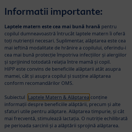
Skip to main content
HiPP B
Informatii importante:
Menü
Produse
Laptele matern este cea mai bună hrană
pentru
copilul dumneavoastră întrucât laptele matern îi oferă
toți nutrienții necesari. Suplimentar, alăptarea este cea
mai ieftină modalitate de hrănire a copilului, oferindu-i
cea mai bună protecție împotriva infecțiilor și alergiilor
şi sprijinind totodată relația între mamă și copil.
HiPP este convins de beneficiile alăptarii atât asupra
mamei, cât şi asupra copilul şi susţine alăptarea
HiPP ORGANIC
conform recomandărilor OMS.
Foarte important! Laptele matern este cea mai
Subiectul
Laptele Matern & Alăptarea
conține
bună hrană pentru copilul tău. Se recomandă
informații despre beneficiile alăptării, precum și alte
alăptarea exclusivă cu lapte matern pentru sugarii
sfaturi utile pentru alăptare. Alăptarea timpurie, și cât
cu vârsta de până la 6 luni.
mai frecventă, stimulează lactația. O nutriție echilibrată
pe perioada sarcinii și a alăptării sprojină alăptarea.
Calitate ecologică pentru o dezvoltare sănătoasă