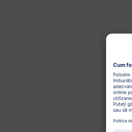
de la 6 luni
HiPP 2 ORGANIC
COMBIOTIC® Lapte de
continuare ecologic
(300g)
5
(2)