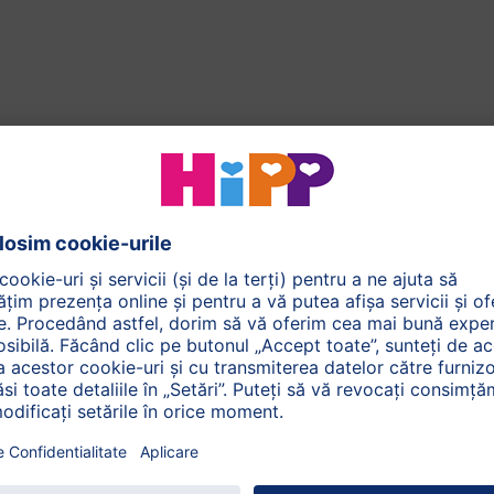
de la naștere
de la 6 luni
HiPP 1 ORGANIC
HiPP 2 ORGANIC
COMBIOTIC® Lapte de
COMBIOTIC® Lapte de
început ecologic (800g)
continuare ecologic
(800g)
5
(7)
5
(5)