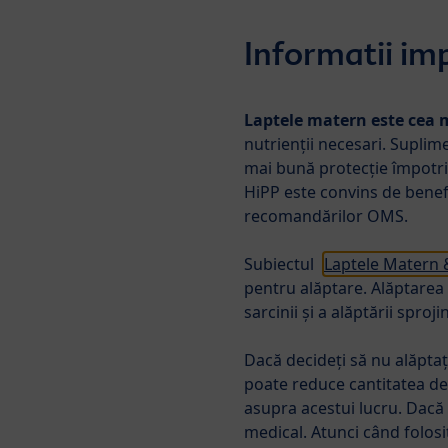
Skip to main content
Informatii im
Laptele matern este cea
Formule de lapte
Hrană 
nutrienții necesari. Suplime
mai bună protecție împotriva
HiPP este convins de benefi
Produse
Formule noi
H
recomandărilor OMS.
Subiectul
Laptele Matern 
pentru alăptare. Alăptarea 
sarcinii și a alăptării sproj
Dacă decideți să nu alăptaț
poate reduce cantitatea de 
asupra acestui lucru. Dacă 
medical. Atunci când folosi