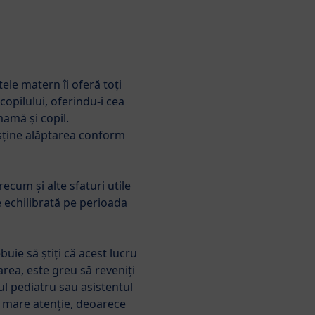
Căutare
HiPP Babyclub
le matern îi oferă toți
Sarcină
BabyClub
copilului, oferindu-i cea
mamă și copil.
susţine alăptarea conform
ern & Alăptarea
Ghid
Calitatea
Întrebări frecve
Produse
Sari la lista de produse
recum și alte sfaturi utile
e echilibrată pe perioada
HiPP COMBIOTIC®
HiPP ORGANIC
uie să știți că acest lucru
COMBIOTIC® Lapte de
rea, este greu să reveniți
început
ul pediatru sau asistentul
u mare atenție, deoarece
HiPP ORGANIC