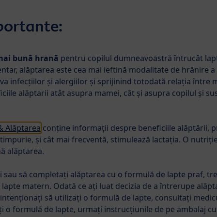
portante:
 mai bună hrană
pentru copilul dumneavoastră întrucât lapte
de diversificare
Copii mici
Îngrijire
ntar, alăptarea este cea mai ieftină modalitate de hrănire a 
 infecțiilor și alergiilor şi sprijinind totodată relația între 
ciile alăptarii atât asupra mamei, cât şi asupra copilul şi 
iPP ORGANIC
HiPP JUNIOR COMBIOTIC®
Laptele mat
& Alăptarea
conține informații despre beneficiile alăptării, p
timpurie, și cât mai frecventă, stimulează lactația. O nutriți
ină alăptarea.
i sau să completați alăptarea cu o formulă de lapte praf, treb
lapte matern. Odată ce ați luat decizia de a întrerupe alăpta
intenționați să utilizați o formulă de lapte, consultați medic
ți o formulă de lapte, urmați instrucțiunile de pe ambalaj c