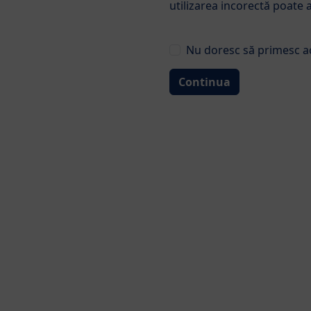
HiPP COMBIOT
utilizarea incorectă poate
Foarte important! Laptele
Nu doresc să primesc ace
tău. Se recomandă alăptar
vârsta de până la 6 luni.
Continua
HiPP a dezvoltat o nouă generaț
descoperiri științifice în domeni
copilului dumneavoastră pentru 
Gama de formule de lapte HiPP 
natură.
Produse găsite: 6