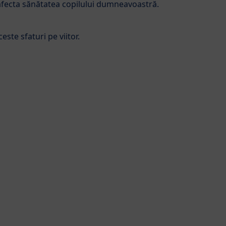
IC®
 afecta sănătatea copilului dumneavoastră.
 matern este cea mai bună hrană pentru copilul
ste sfaturi pe viitor.
ea exclusivă cu lapte matern pentru sugarii cu
ie de formule de lapte, bazată pe cele mai recente
u, pentru a acoperi nevoile nutriționale particulare ale
fiecare etapă de vârstă.
Combiotic® a fost dezvoltată după modelul oferit de