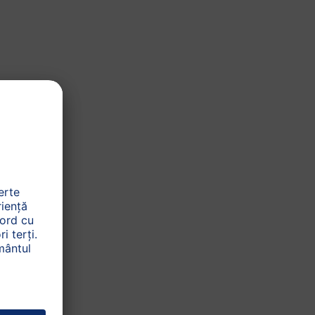
Lapte pentru copii de
vârstă mică
Vârsta
recomandată
pentru consum
0-4 luni
4-6 luni
6-8 luni
8-10 luni
10-12 luni
12-24 luni
Perioadă a zilei
Pe parcursul întregii zile